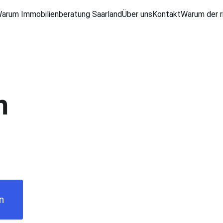
arum Immobilienberatung Saarland
Über uns
Kontakt
Warum der ri
m 
n