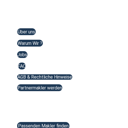
Immobilienberatung Saarland
Wir finden den passenden Makler für Ihre Immobilie im 
Saarland 
Über uns
Warum Wir ?
Jobs
FAQ
AGB & Rechtliche Hinweise
Partnermakler werden
Services 
Passenden Makler finden